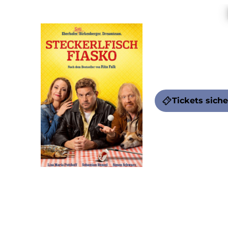
Steckerlfisch
Ein neuer Fall für
Eberhofer und Rudi
liegt der hiesige S
höchstselbst und m
Tickets sich
Wellnesslandschaft