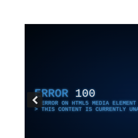
ERROR
100
ERROR ON HTML5 MEDIA ELEMENT
THIS CONTENT IS CURRENTLY UN