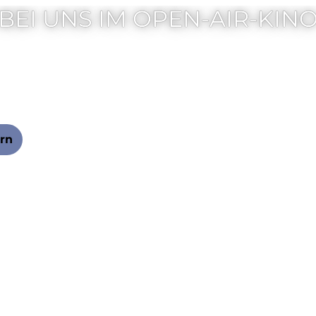
BEI UNS IM OPEN-AIR-KIN
fiasko
 das Dreamteam Franz
 Birkenberger: Diesmal
teckerlfischkönig
ausetot in der
ern
 des neuen Golfclubs.