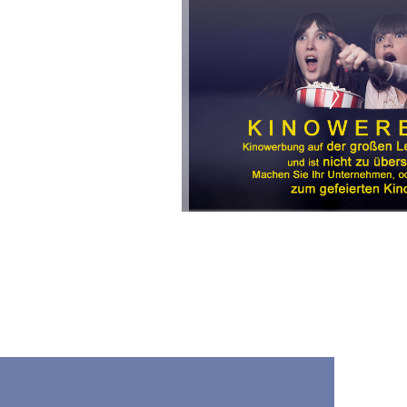
schein
 Sofort-
ekt