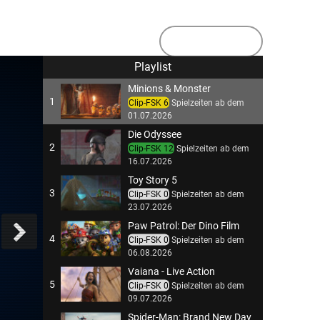
Demnächst
Playlist
Minions & Monster
1
Clip-FSK 6
Spielzeiten ab dem
01.07.2026
Die Odyssee
2
Clip-FSK 12
Spielzeiten ab dem
16.07.2026
Toy Story 5
3
Clip-FSK 0
Spielzeiten ab dem
23.07.2026
Paw Patrol: Der Dino Film
4
Clip-FSK 0
Spielzeiten ab dem
06.08.2026
Vaiana - Live Action
5
Clip-FSK 0
Spielzeiten ab dem
09.07.2026
Spider-Man: Brand New Day