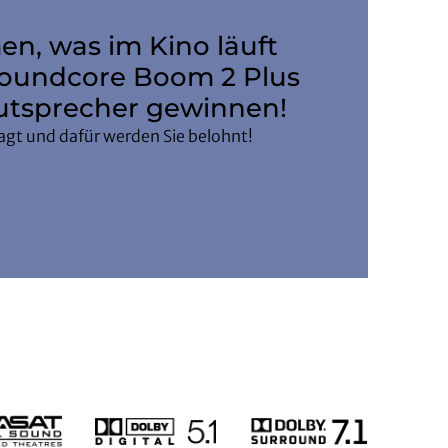
n, was im Kino läuft
soundcore Boom 2 Plus
utsprecher gewinnen!
ragt und dafür werden Sie belohnt!