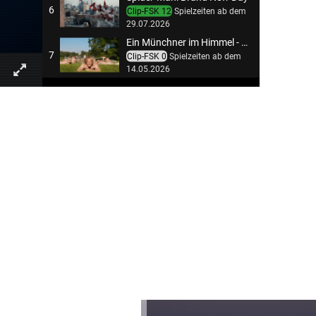
6
Clip-FSK 12
Spielzeiten ab dem
29.07.2026
Ein Münchner im Himmel - Der Tod ist erst der Anfang
7
Clip-FSK 0
Spielzeiten ab dem
14.05.2026
Obsession - Du sollst mich lieben
8
Clip-FSK 6
Spielzeiten ab dem
25.06.2026
Steckerlfischfiasko
9
Clip-FSK 0
Spielzeiten ab dem
13.08.2026
Zu allen Aktionen & Events